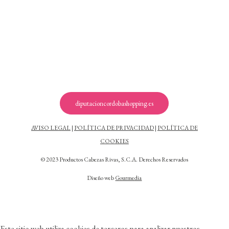
diputacioncordobashopping.es
AVISO LEGAL
|
POLÍTICA DE PRIVACIDAD
|
POLÍTICA DE
COOKIES
© 2023 Productos Cabezas Rivas, S.C.A. Derechos Reservados
Diseño web
Gourmedia
Este sitio web utiliza cookies de terceros para analizar nuestros